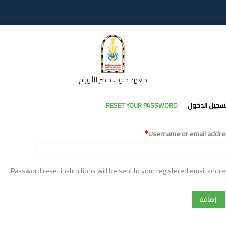
معهد جنوب مصر للأورام
تبويبات
سجيل الدخول
RESET YOUR PASSWORD
أساسية
Username or email addre
Password reset instructions will be sent to your registered email addre