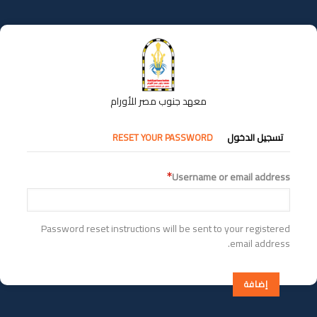
تجاوز
إلى
المحتوى
الرئيسي
معهد جنوب مصر للأورام
التبويبات
تسجيل الدخول
RESET YOUR PASSWORD
الأساسية
Username or email address
Password reset instructions will be sent to your registered
email address.