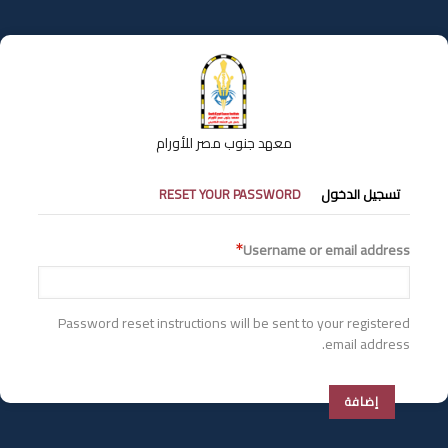
تجاوز
إلى
المحتوى
الرئيسي
معهد جنوب مصر للأورام
التبويبات
تسجيل الدخول
RESET YOUR PASSWORD
الأساسية
Username or email address
Password reset instructions will be sent to your registered
email address.