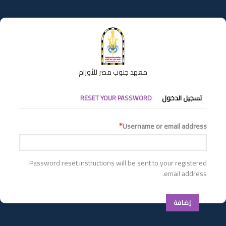
تجاوز
إلى
المحتوى
الرئيسي
معهد جنوب مصر للأورام
التبويبات
تسجيل الدخول
RESET YOUR PASSWORD
الأساسية
Username or email address
Password reset instructions will be sent to your registered
email address.