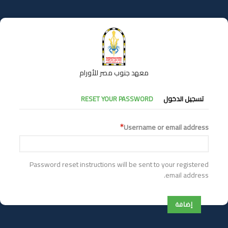
تجاوز
إلى
المحتوى
الرئيسي
معهد جنوب مصر للأورام
التبويبات
تسجيل الدخول
RESET YOUR PASSWORD
الأساسية
Username or email address
Password reset instructions will be sent to your registered
email address.