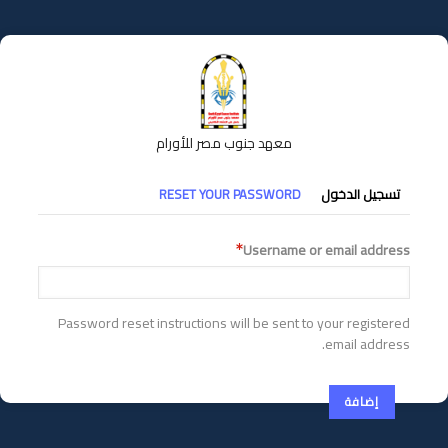
تجاوز
إلى
المحتوى
الرئيسي
معهد جنوب مصر للأورام
التبويبات
تسجيل الدخول
RESET YOUR PASSWORD
الأساسية
Username or email address
Password reset instructions will be sent to your registered
email address.