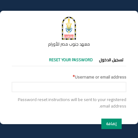
تجاوز
إلى
المحتوى
الرئيسي
معهد جنوب مصر للأورام
التبويبات
تسجيل الدخول
RESET YOUR PASSWORD
الأساسية
Username or email address
Password reset instructions will be sent to your registered
email address.