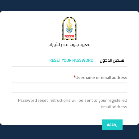
تجاوز
إلى
المحتوى
الرئيسي
معهد جنوب مصر للأورام
التبويبات
تسجيل الدخول
RESET YOUR PASSWORD
الأساسية
Username or email address
Password reset instructions will be sent to your registered
email address.