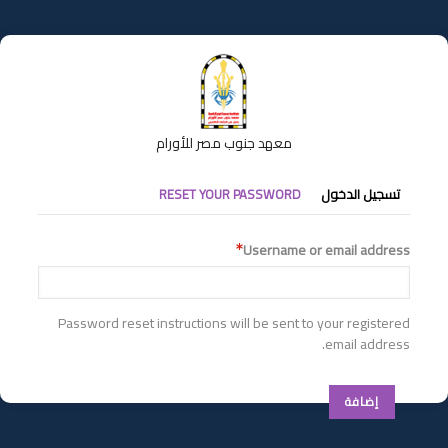
تجاوز
إلى
المحتوى
الرئيسي
معهد جنوب مصر للأورام
التبويبات
تسجيل الدخول
RESET YOUR PASSWORD
الأساسية
Username or email address
Password reset instructions will be sent to your registered
email address.