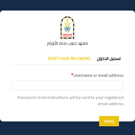
تجاوز
إلى
المحتوى
الرئيسي
معهد جنوب مصر للأورام
التبويبات
تسجيل الدخول
RESET YOUR PASSWORD
الأساسية
Username or email address
Password reset instructions will be sent to your registered
email address.