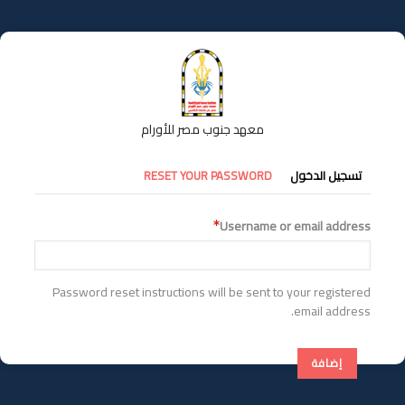
تجاوز
إلى
المحتوى
الرئيسي
معهد جنوب مصر للأورام
التبويبات
تسجيل الدخول
RESET YOUR PASSWORD
الأساسية
Username or email address
Password reset instructions will be sent to your registered
email address.