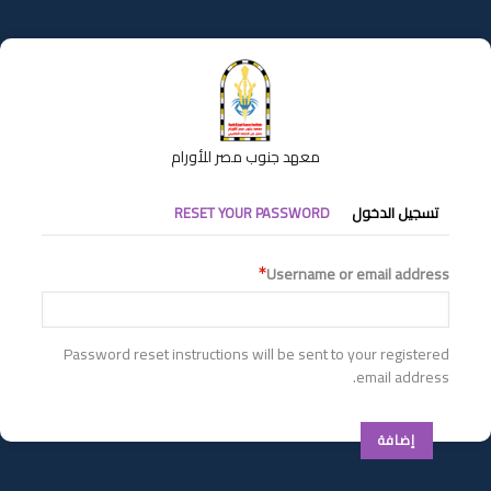
تجاوز
إلى
المحتوى
الرئيسي
معهد جنوب مصر للأورام
التبويبات
تسجيل الدخول
RESET YOUR PASSWORD
الأساسية
Username or email address
Password reset instructions will be sent to your registered
email address.