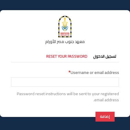
تجاوز
إلى
المحتوى
الرئيسي
معهد جنوب مصر للأورام
التبويبات
تسجيل الدخول
RESET YOUR PASSWORD
الأساسية
Username or email address
Password reset instructions will be sent to your registered
email address.