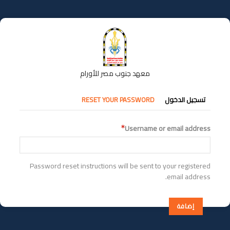
تجاوز
إلى
المحتوى
الرئيسي
معهد جنوب مصر للأورام
التبويبات
تسجيل الدخول
RESET YOUR PASSWORD
الأساسية
Username or email address
Password reset instructions will be sent to your registered
email address.