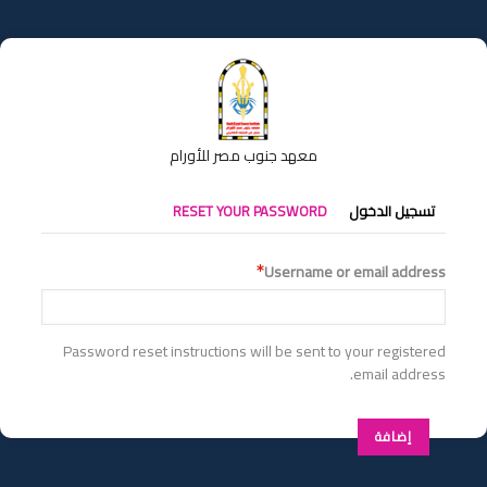
تجاوز
إلى
المحتوى
الرئيسي
معهد جنوب مصر للأورام
التبويبات
تسجيل الدخول
RESET YOUR PASSWORD
الأساسية
Username or email address
Password reset instructions will be sent to your registered
email address.