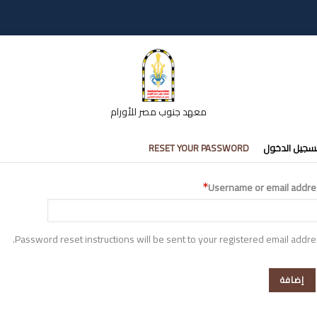
معهد جنوب مصر للأورام
تبويبات
سجيل الدخول
RESET YOUR PASSWORD
أساسية
Username or email addre
Password reset instructions will be sent to your registered email addre