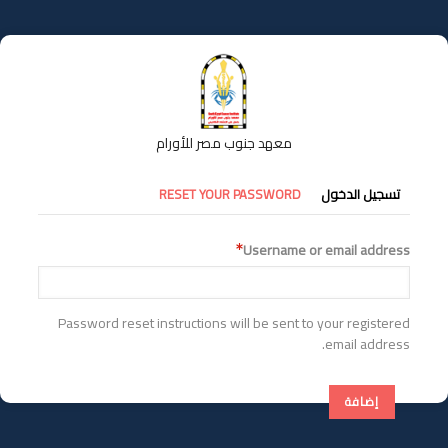
تجاوز
إلى
المحتوى
الرئيسي
معهد جنوب مصر للأورام
التبويبات
تسجيل الدخول
RESET YOUR PASSWORD
الأساسية
Username or email address
Password reset instructions will be sent to your registered
email address.