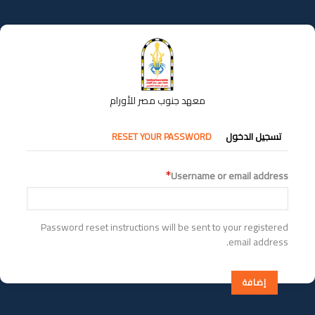
تجاوز
إلى
المحتوى
الرئيسي
معهد جنوب مصر للأورام
التبويبات
تسجيل الدخول
RESET YOUR PASSWORD
الأساسية
Username or email address
Password reset instructions will be sent to your registered
email address.