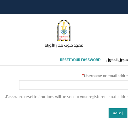
معهد جنوب مصر للأورام
تبويبات
سجيل الدخول
RESET YOUR PASSWORD
أساسية
Username or email addre
Password reset instructions will be sent to your registered email addre