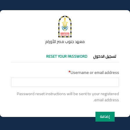
تجاوز
إلى
المحتوى
الرئيسي
معهد جنوب مصر للأورام
التبويبات
تسجيل الدخول
RESET YOUR PASSWORD
الأساسية
Username or email address
Password reset instructions will be sent to your registered
email address.