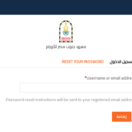
معهد جنوب مصر للأورام
تبويبات
سجيل الدخول
RESET YOUR PASSWORD
أساسية
Username or email addre
Password reset instructions will be sent to your registered email addre