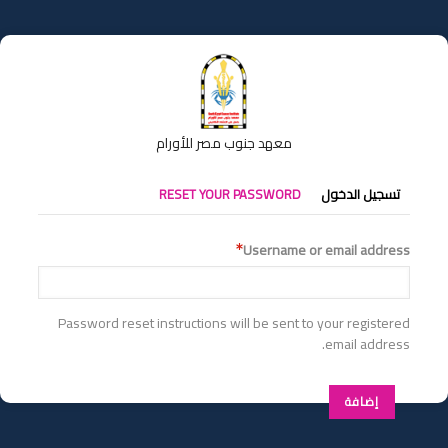
تجاوز
إلى
المحتوى
الرئيسي
معهد جنوب مصر للأورام
التبويبات
تسجيل الدخول
RESET YOUR PASSWORD
الأساسية
Username or email address
Password reset instructions will be sent to your registered
email address.