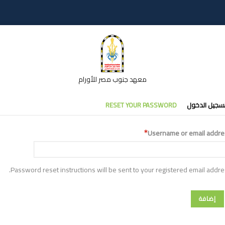
معهد جنوب مصر للأورام
تبويبات
سجيل الدخول
RESET YOUR PASSWORD
أساسية
Username or email addre
Password reset instructions will be sent to your registered email addre