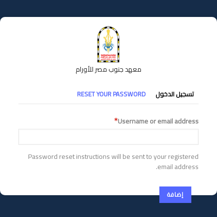
تجاوز
إلى
المحتوى
الرئيسي
معهد جنوب مصر للأورام
التبويبات
تسجيل الدخول
RESET YOUR PASSWORD
الأساسية
Username or email address
Password reset instructions will be sent to your registered
email address.