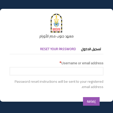
تجاوز
إلى
المحتوى
الرئيسي
معهد جنوب مصر للأورام
التبويبات
تسجيل الدخول
RESET YOUR PASSWORD
الأساسية
Username or email address
Password reset instructions will be sent to your registered
email address.