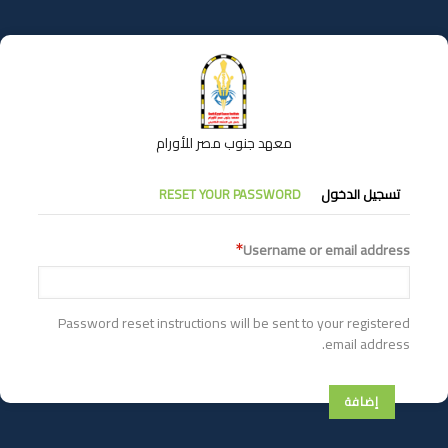
تجاوز
إلى
المحتوى
الرئيسي
معهد جنوب مصر للأورام
التبويبات
تسجيل الدخول
RESET YOUR PASSWORD
الأساسية
Username or email address
Password reset instructions will be sent to your registered
email address.