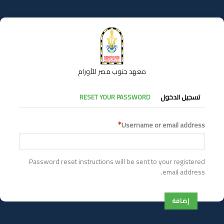
تجاوز
إلى
المحتوى
الرئيسي
معهد جنوب مصر للأورام
التبويبات
تسجيل الدخول
RESET YOUR PASSWORD
الأساسية
Username or email address
Password reset instructions will be sent to your registered
email address.