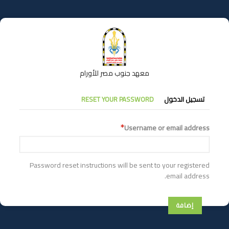
تجاوز
إلى
المحتوى
الرئيسي
معهد جنوب مصر للأورام
التبويبات
تسجيل الدخول
RESET YOUR PASSWORD
الأساسية
Username or email address
Password reset instructions will be sent to your registered
email address.