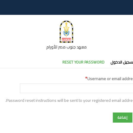
معهد جنوب مصر للأورام
تبويبات
سجيل الدخول
RESET YOUR PASSWORD
أساسية
Username or email addre
Password reset instructions will be sent to your registered email addre