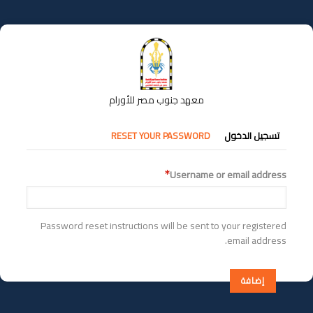
تجاوز
إلى
المحتوى
الرئيسي
معهد جنوب مصر للأورام
التبويبات
تسجيل الدخول
RESET YOUR PASSWORD
الأساسية
Username or email address
Password reset instructions will be sent to your registered
email address.