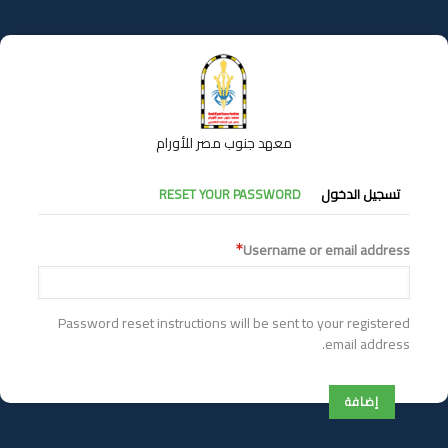
تجاوز
إلى
المحتوى
الرئيسي
معهد جنوب مصر للأورام
التبويبات
تسجيل الدخول
RESET YOUR PASSWORD
الأساسية
Username or email address
Password reset instructions will be sent to your registered
email address.