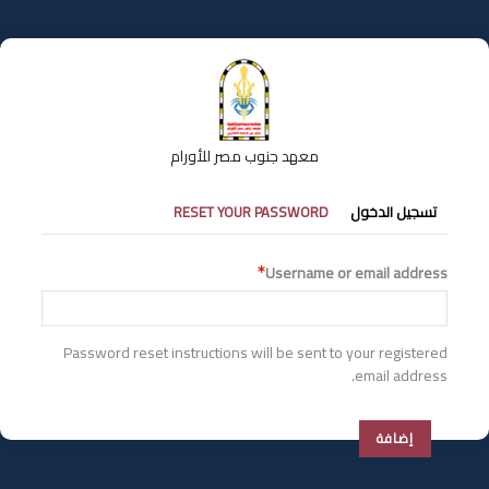
تجاوز
إلى
المحتوى
الرئيسي
معهد جنوب مصر للأورام
التبويبات
تسجيل الدخول
RESET YOUR PASSWORD
الأساسية
Username or email address
Password reset instructions will be sent to your registered
email address.