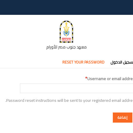
معهد جنوب مصر للأورام
تبويبات
سجيل الدخول
RESET YOUR PASSWORD
أساسية
Username or email addre
Password reset instructions will be sent to your registered email addre