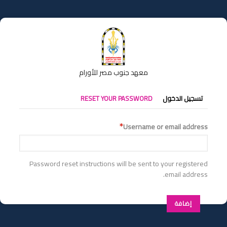
تجاوز
إلى
المحتوى
الرئيسي
معهد جنوب مصر للأورام
التبويبات
تسجيل الدخول
RESET YOUR PASSWORD
الأساسية
Username or email address
Password reset instructions will be sent to your registered
email address.