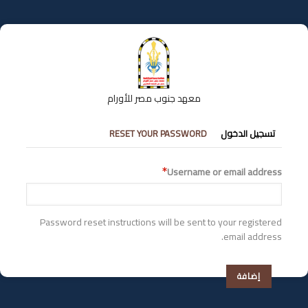
تجاوز
إلى
المحتوى
الرئيسي
معهد جنوب مصر للأورام
التبويبات
تسجيل الدخول
RESET YOUR PASSWORD
الأساسية
Username or email address
Password reset instructions will be sent to your registered
email address.