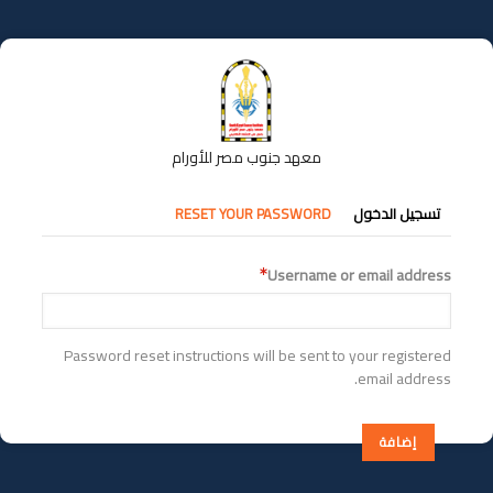
تجاوز
إلى
المحتوى
الرئيسي
معهد جنوب مصر للأورام
التبويبات
تسجيل الدخول
RESET YOUR PASSWORD
الأساسية
Username or email address
Password reset instructions will be sent to your registered
email address.