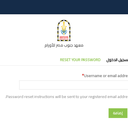
معهد جنوب مصر للأورام
تبويبات
سجيل الدخول
RESET YOUR PASSWORD
أساسية
Username or email addre
Password reset instructions will be sent to your registered email addre