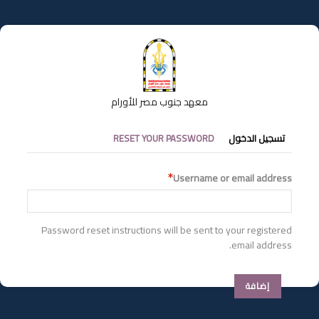
تجاوز
إلى
المحتوى
الرئيسي
معهد جنوب مصر للأورام
التبويبات
تسجيل الدخول
RESET YOUR PASSWORD
الأساسية
Username or email address
Password reset instructions will be sent to your registered
email address.