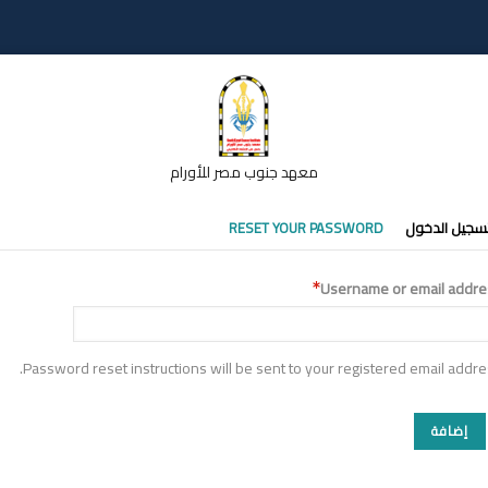
معهد جنوب مصر للأورام
تبويبات
سجيل الدخول
RESET YOUR PASSWORD
أساسية
Username or email addre
Password reset instructions will be sent to your registered email addre