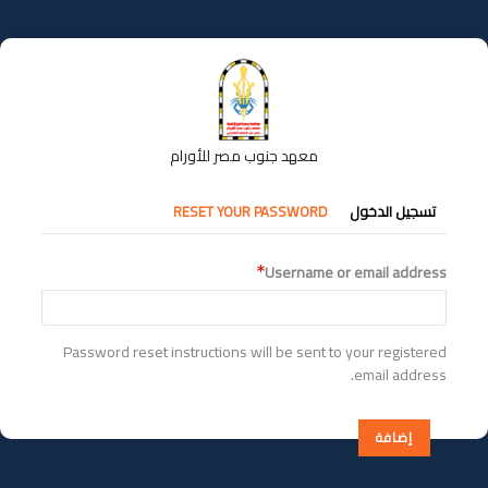
تجاوز
إلى
المحتوى
الرئيسي
معهد جنوب مصر للأورام
التبويبات
تسجيل الدخول
RESET YOUR PASSWORD
الأساسية
Username or email address
Password reset instructions will be sent to your registered
email address.