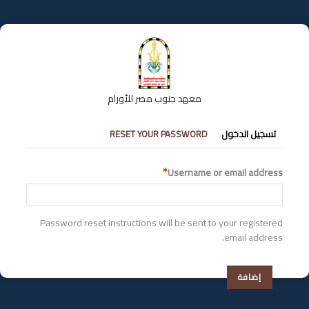
تجاوز
إلى
المحتوى
الرئيسي
معهد جنوب مصر للأورام
التبويبات
تسجيل الدخول
RESET YOUR PASSWORD
الأساسية
Username or email address
Password reset instructions will be sent to your registered
email address.