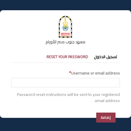
تجاوز
إلى
المحتوى
الرئيسي
معهد جنوب مصر للأورام
التبويبات
تسجيل الدخول
RESET YOUR PASSWORD
الأساسية
Username or email address
Password reset instructions will be sent to your registered
email address.