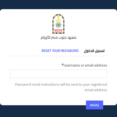
تجاوز
إلى
المحتوى
الرئيسي
معهد جنوب مصر للأورام
التبويبات
تسجيل الدخول
RESET YOUR PASSWORD
الأساسية
Username or email address
Password reset instructions will be sent to your registered
email address.