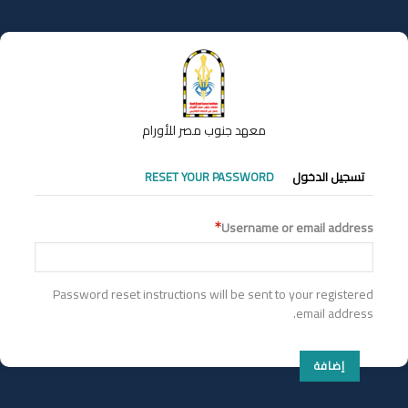
تجاوز
إلى
المحتوى
الرئيسي
معهد جنوب مصر للأورام
التبويبات
تسجيل الدخول
RESET YOUR PASSWORD
الأساسية
Username or email address
Password reset instructions will be sent to your registered
email address.