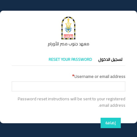
تجاوز
إلى
المحتوى
الرئيسي
معهد جنوب مصر للأورام
التبويبات
تسجيل الدخول
RESET YOUR PASSWORD
الأساسية
Username or email address
Password reset instructions will be sent to your registered
email address.