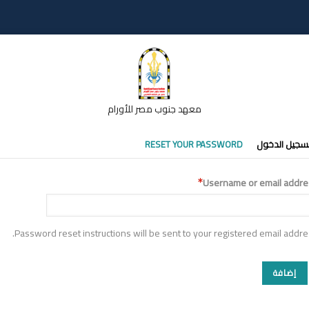
معهد جنوب مصر للأورام
تبويبات
سجيل الدخول
RESET YOUR PASSWORD
أساسية
Username or email addre
Password reset instructions will be sent to your registered email addre