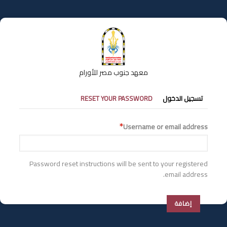
تجاوز
إلى
المحتوى
الرئيسي
معهد جنوب مصر للأورام
التبويبات
تسجيل الدخول
RESET YOUR PASSWORD
الأساسية
Username or email address
Password reset instructions will be sent to your registered
email address.