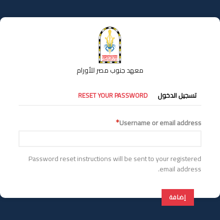
تجاوز
إلى
المحتوى
الرئيسي
معهد جنوب مصر للأورام
التبويبات
تسجيل الدخول
RESET YOUR PASSWORD
الأساسية
Username or email address
Password reset instructions will be sent to your registered
email address.