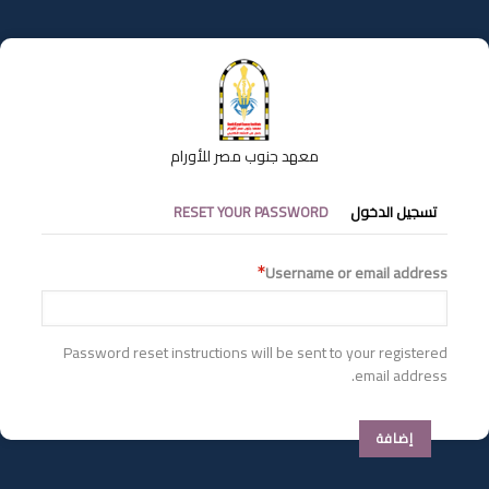
تجاوز
إلى
المحتوى
الرئيسي
معهد جنوب مصر للأورام
التبويبات
تسجيل الدخول
RESET YOUR PASSWORD
الأساسية
Username or email address
Password reset instructions will be sent to your registered
email address.