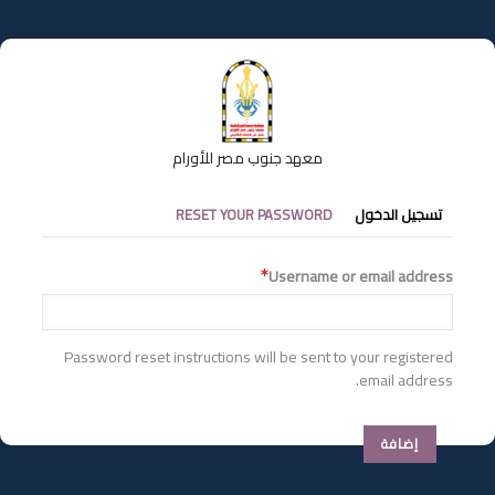
تجاوز
إلى
المحتوى
الرئيسي
معهد جنوب مصر للأورام
التبويبات
تسجيل الدخول
RESET YOUR PASSWORD
الأساسية
Username or email address
Password reset instructions will be sent to your registered
email address.